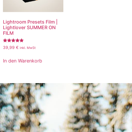
Lightroom Presets Film |
Lightlover SUMMER ON
FILM
Bewertet
39,99
€
inkl. MwSt
mit
5.00
von 5
In den Warenkorb